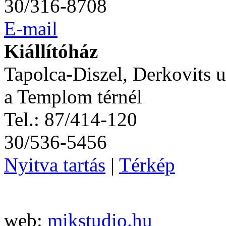
30/316-8708
E-mail
Kiállítóház
Tapolca-Diszel, Derkovits u
a Templom térnél
Tel.: 87/414-120
30/536-5456
Nyitva tartás
|
Térkép
web:
mikstudio.hu