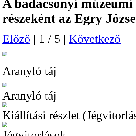
A badacsonyi múzeumi 
részeként az Egry Józ
Előző
|
1
/
5
|
Következő
Aranyló táj
Aranyló táj
Kiállítási részlet (Jégvitorlás
Jégvitorlások