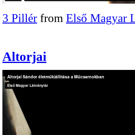
3 Pillér
from
Első Magyar L
Altorjai