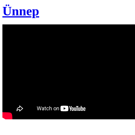
Ünnep