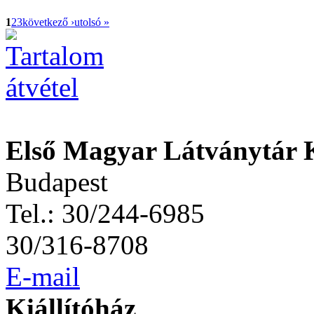
1
2
3
következő ›
utolsó »
Első Magyar Látványtár 
Budapest
Tel.: 30/244-6985
30/316-8708
E-mail
Kiállítóház