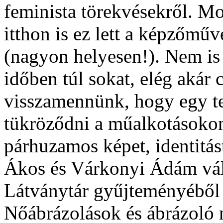
feminista törekvésekről. M
itthon is ez lett a képzőmű
(nagyon helyesen!). Nem is
időben túl sokat, elég akár 
visszamennünk, hogy egy te
tükröződni a műalkotásokon
párhuzamos képet, identitás
Ákos és Várkonyi Ádám vál
Látványtár gyűjteményéből 
Nőábrázolások és ábrázoló 