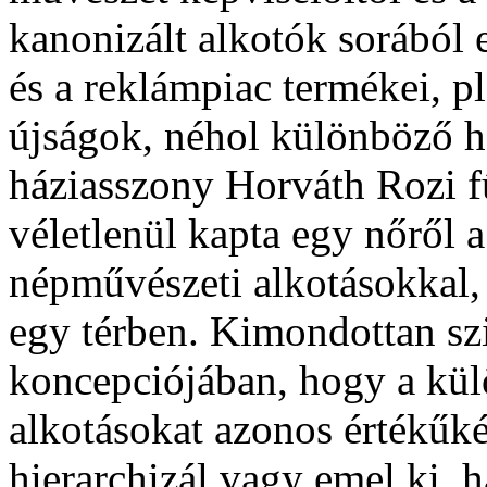
kanonizált alkotók sorából 
és a reklámpiac termékei, p
újságok, néhol különböző h
háziasszony Horváth Rozi f
véletlenül kapta egy nőről a
népművészeti alkotásokkal,
egy térben. Kimondottan szi
koncepciójában, hogy a kül
alkotásokat azonos értékűké
hierarchizál vagy emel ki, h