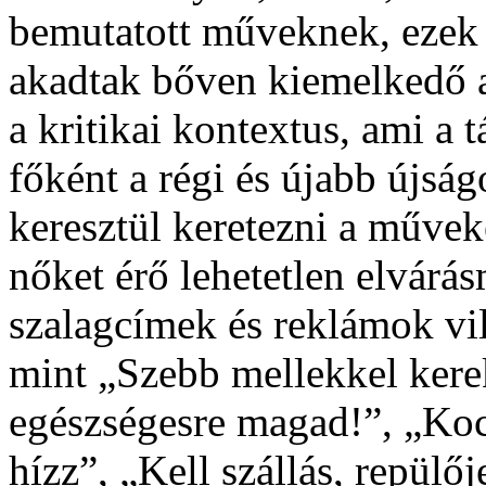
bemutatott műveknek, ezek 
akadtak bőven kiemelkedő a
a kritikai kontextus, ami a t
főként a régi és újabb újs
keresztül keretezni a művek
nőket érő lehetetlen elvárá
szalagcímek és reklámok vi
mint „Szebb mellekkel kerek
egészségesre magad!”, „Koc
hízz”, „Kell szállás, repülőj