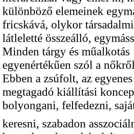
különböző elemeinek egymás
fricskává, olykor társadalmi
látleletté összeálló, egymás
Minden tárgy és műalkotás
egyenértékűen szól a nőkről
Ebben a zsúfolt, az egyenes
megtagadó kiállítási koncep
bolyongani, felfedezni, sajá
keresni, szabadon asszociáln