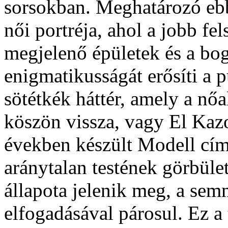
sorsokban. Meghatározó eb
női portréja, ahol a jobb fe
megjelenő épületek és a bog
enigmatikusságát erősíti a 
sötétkék háttér, amely a nő
köszön vissza, vagy El Kazo
években készült Modell cím
aránytalan testének görbüle
állapota jelenik meg, a sem
elfogadásával párosul. Ez a 