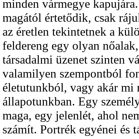
minden vármegye kapujára. 
magától értetődik, csak ráj
az éretlen tekintetnek a kü
feldereng egy olyan nőalak
társadalmi üzenet szinten vá
valamilyen szempontból fon
életutunkból, vagy akár mi
állapotunkban. Egy személ
maga, egy jelenlét, ahol n
számít. Portrék egyénei és t