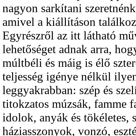
nagyon sarkítani szeretnén
amivel a kiállításon találko
Egyrészről az itt látható m
lehetőséget adnak arra, hog
múltbéli és máig is élő szte
teljesség igénye nélkül ilye
leggyakrabban: szép és szel
titokzatos múzsák, famme fa
idolok, anyák és tökéletes, 
háziasszonyok, vonzó, esztét