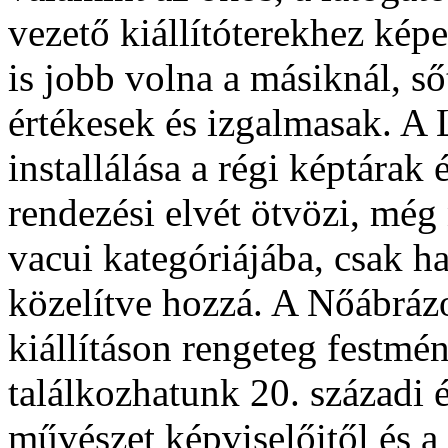
vezető kiállítóterekhez kép
is jobb volna a másiknál, ső
értékesek és izgalmasak. A 
installálása a régi képtár
rendezési elvét ötvözi, még
vacui kategóriájába, csak h
közelítve hozzá. A Nőábráz
kiállításon rengeteg festmén
találkozhatunk 20. századi é
művészet képviselőitől és 