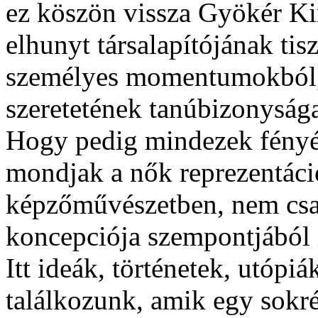
ez köszön vissza Gyökér Ki
elhunyt társalapítójának tisz
személyes momentumokból, 
szeretetének tanúbizonysága
Hogy pedig mindezek fényé
mondjak a nők reprezentáció
képzőművészetben, nem csak 
koncepciója szempontjából i
Itt ideák, történetek, utópi
találkozunk, amik egy sokré