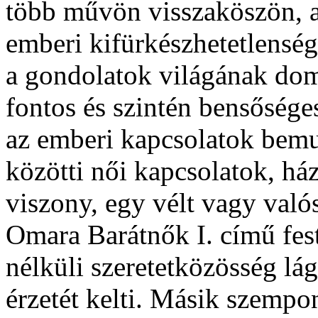
több művön visszaköszön, a
emberi kifürkészhetetlensége
a gondolatok világának dom
fontos és szintén bensőséges
az emberi kapcsolatok bemu
közötti női kapcsolatok, ház
viszony, egy vélt vagy való
Omara Barátnők I. című fest
nélküli szeretetközösség lá
érzetét kelti. Másik szempon