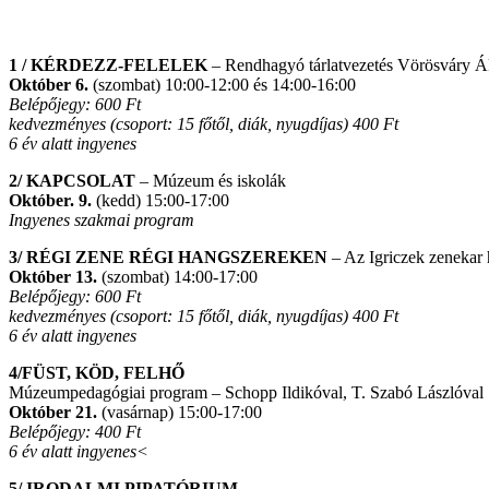
1 / KÉRDEZZ-FELELEK
– Rendhagyó tárlatvezetés Vörösváry Á
Október 6.
(szombat) 10:00-12:00 és 14:00-16:00
Belépőjegy: 600 Ft
kedvezményes (csoport: 15 főtől, diák, nyugdíjas) 400 Ft
6 év alatt ingyenes
2/ KAPCSOLAT
– Múzeum és iskolák
Október. 9.
(kedd) 15:00-17:00
Ingyenes szakmai program
3/ RÉGI ZENE RÉGI HANGSZEREKEN
– Az Igriczek zenekar 
Október 13.
(szombat) 14:00-17:00
Belépőjegy: 600 Ft
kedvezményes (csoport: 15 főtől, diák, nyugdíjas) 400 Ft
6 év alatt ingyenes
4/FÜST, KÖD, FELHŐ
Múzeumpedagógiai program – Schopp Ildikóval, T. Szabó Lászlóval
Október 21.
(vasárnap) 15:00-17:00
Belépőjegy: 400 Ft
6 év alatt ingyenes<
5/ IRODALMI PIPATÓRIUM