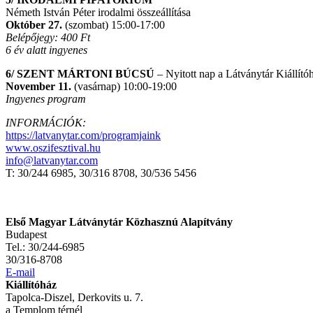
Németh István Péter irodalmi összeállítása
Október 27.
(szombat) 15:00-17:00
Belépőjegy: 400 Ft
6 év alatt ingyenes
6/ SZENT MÁRTONI BÚCSÚ
– Nyitott nap a Látványtár Kiállít
November 11.
(vasárnap) 10:00-19:00
Ingyenes program
INFORMÁCIÓK:
https://latvanytar.com/programjaink
www.oszifesztival.hu
info@latvanytar.com
T: 30/244 6985, 30/316 8708, 30/536 5456
Első Magyar Látványtár Közhasznú Alapítvány
Budapest
Tel.: 30/244-6985
30/316-8708
E-mail
Kiállítóház
Tapolca-Diszel, Derkovits u. 7.
a Templom térnél