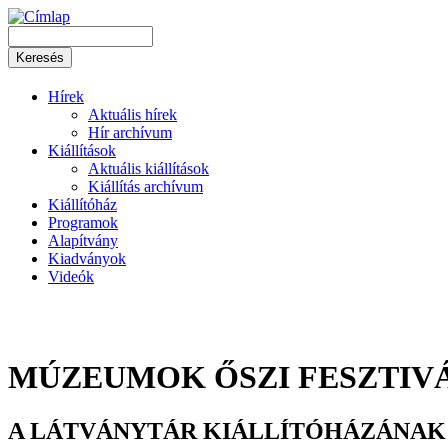
Hírek
Aktuális hírek
Hír archívum
Kiállítások
Aktuális kiállítások
Kiállítás archívum
Kiállítóház
Programok
Alapítvány
Kiadványok
Videók
MÚZEUMOK ŐSZI FESZTIVÁL
A LÁTVÁNYTÁR KIÁLLÍTÓHÁZÁNAK