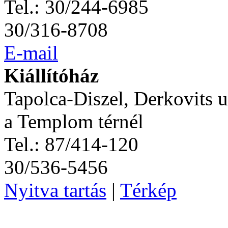
Tel.: 30/244-6985
30/316-8708
E-mail
Kiállítóház
Tapolca-Diszel, Derkovits u
a Templom térnél
Tel.: 87/414-120
30/536-5456
Nyitva tartás
|
Térkép