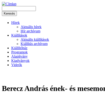
Hírek
Aktuális hírek
Hír archívum
Kiállítások
Aktuális kiállítások
Kiállítás archívum
Kiállítóház
Programok
Alapítvány
Kiadványok
Videók
Berecz András ének- és mesemon