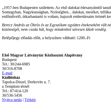
„1957-ben Budapesten születtem. Az első dalokat édesanyámtól tanulta
Somogyban, Nagykunságban, Nyírségben... dalokat, meséket, tréfákat
erdőművelő, útkarbantartó is voltam, hajszolt embertársaim örömét k
Berecz András az Ökrös és az Egyszólam együttes énekeseként vált nép
közönségét, nem csoda hát, hogy mindenhol szívesen látott vendég.
Belépőjegy előadás előtt, a helyszínen váltható: 1200.-Ft
Első Magyar Látványtár Közhasznú Alapítvány
Budapest
Tel.: 30/244-6985
30/316-8708
E-mail
Kiállítóház
Tapolca-Diszel, Derkovits u. 7.
a Templom térnél
Tel.: 87/414-120
30/536-5456
Nyitva tartás
|
Térkép