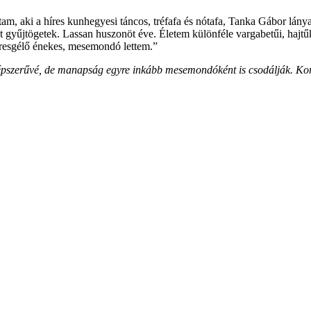
m, aki a híres kunhegyesi táncos, tréfafa és nótafa, Tanka Gábor lány
 gyűjtögetek. Lassan huszonöt éve. Életem különféle vargabetűi, hajtű
eresgélő énekes, mesemondó lettem.”
szerűvé, de manapság egyre inkább mesemondóként is csodálják. Koroszt