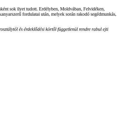
aként sok ilyet tudott. Erdélyben, Moldvában, Felvidéken,
kanyarszerű fordulatai után, melyek során rakodó segédmunkás,
álytól és érdeklődési körtől függetlenül rendre rabul ejti